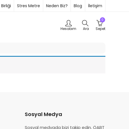
Birliği
Stres Metre
Neden Biz?
Blog
İletişim
0
Hesabım
Ara
Sepet
Sosyal Medya
Sosyal medyada bizi takip edin. ÖABT