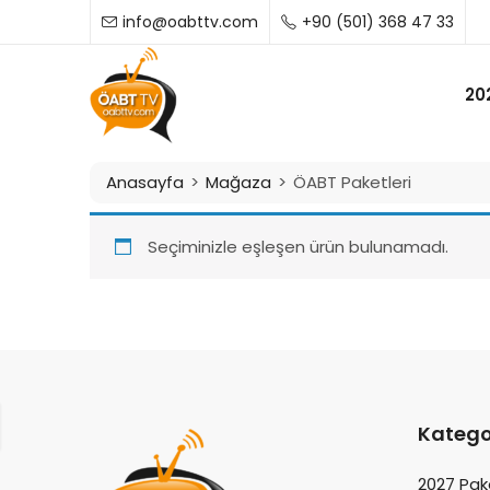
info@oabttv.com
+90 (501) 368 47 33
20
Anasayfa
Mağaza
ÖABT Paketleri
Seçiminizle eşleşen ürün bulunamadı.
Katego
2027 Pak