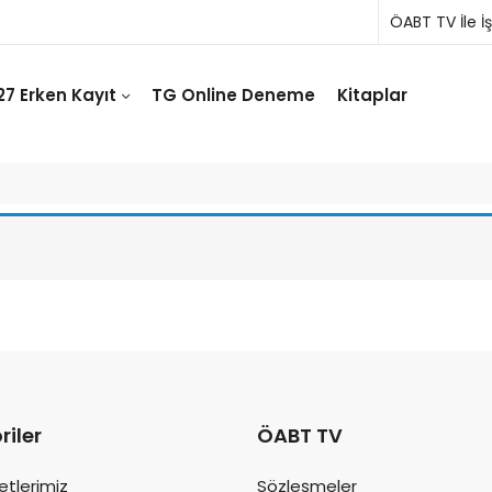
ÖABT TV İle İş 
27 Erken Kayıt
TG Online Deneme
Kitaplar
riler
ÖABT TV
etlerimiz
Sözleşmeler